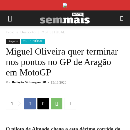
Início
Desporto
// S+ SETÚBAL
Desporto
// S+ SETÚBAL
Miguel Oliveira quer terminar
nos pontos no GP de Aragão
em MotoGP
Por
Redação S+ Imagem DR
-
13/10/2020
O piloto de Almada chega a esta décima corrida da