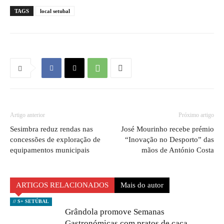
TAGS
local setubal
Artigo anterior
Próximo artigo
Sesimbra reduz rendas nas
José Mourinho recebe prémio
concessões de exploração de
“Inovação no Desporto” das
equipamentos municipais
mãos de António Costa
ARTIGOS RELACIONADOS
Mais do autor
// S+ SETÚBAL
Grândola promove Semanas
Gastronómicas com pratos de caça