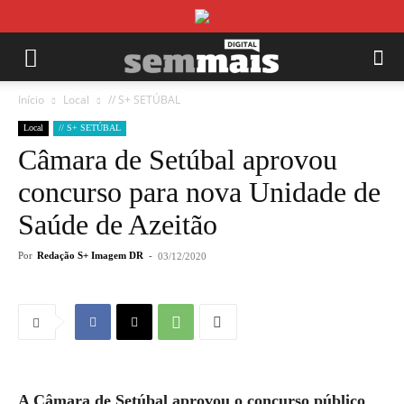
Início
Local
// S+ SETÚBAL
Local
// S+ SETÚBAL
Câmara de Setúbal aprovou
concurso para nova Unidade de
Saúde de Azeitão
Por
Redação S+ Imagem DR
-
03/12/2020
A Câmara de Setúbal aprovou o concurso público