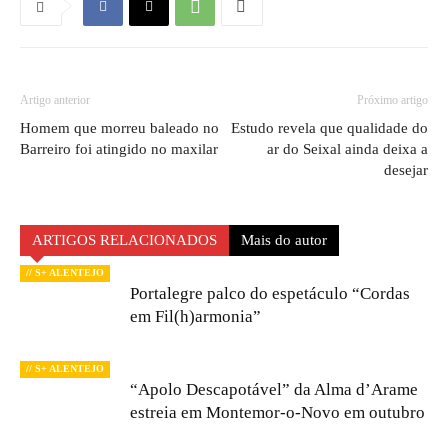
Artigo anterior
Próximo artigo
Homem que morreu baleado no
Estudo revela que qualidade do
Barreiro foi atingido no maxilar
ar do Seixal ainda deixa a
desejar
ARTIGOS RELACIONADOS
Mais do autor
// S+ ALENTEJO
Portalegre palco do espetáculo “Cordas
em Fil(h)armonia”
// S+ ALENTEJO
“Apolo Descapotável” da Alma d’Arame
estreia em Montemor-o-Novo em outubro