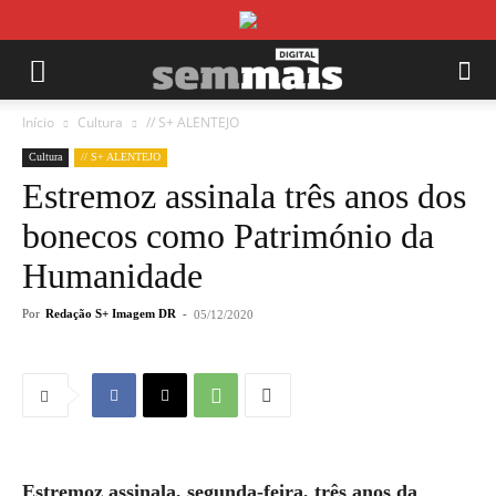
Início
Cultura
// S+ ALENTEJO
Cultura
// S+ ALENTEJO
Estremoz assinala três anos dos
bonecos como Património da
Humanidade
Por
Redação S+ Imagem DR
-
05/12/2020
Estremoz assinala, segunda-feira, três anos da