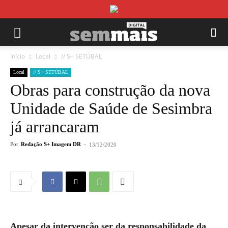
Início
Local
// S+ SETÚBAL
Local
// S+ SETÚBAL
Obras para construção da nova
Unidade de Saúde de Sesimbra
já arrancaram
Por
Redação S+ Imagem DR
-
13/12/2020
Apesar da intervenção ser da responsabilidade da