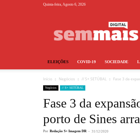
Quinta-feira, Agosto 6, 2026
S+
ELEIÇÕES
COVID-19
SOCIEDADE
Início
Negócios
// S+ SETÚBAL
Fase 3 da expan
Negócios
// S+ SETÚBAL
Fase 3 da expansã
porto de Sines arr
Por
Redação S+ Imagem DR
-
31/12/2020