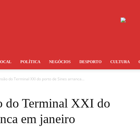
LOCAL
POLÍTICA
NEGÓCIOS
DESPORTO
CULTURA
são do Terminal XXI do porto de Sines arranca...
o do Terminal XXI do
anca em janeiro