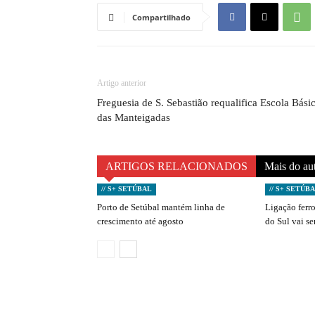
Compartilhado
Artigo anterior
Freguesia de S. Sebastião requalifica Escola Bási
das Manteigadas
ARTIGOS RELACIONADOS
Mais do au
// S+ SETÚBAL
// S+ SETÚB
Porto de Setúbal mantém linha de
Ligação ferro
crescimento até agosto
do Sul vai s