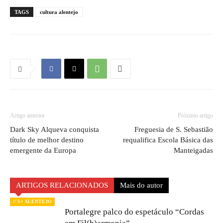
TAGS
cultura alentejo
Artigo anterior
Próximo artigo
Dark Sky Alqueva conquista
Freguesia de S. Sebastião
título de melhor destino
requalifica Escola Básica das
emergente da Europa
Manteigadas
ARTIGOS RELACIONADOS
Mais do autor
// S+ ALENTEJO
Portalegre palco do espetáculo “Cordas