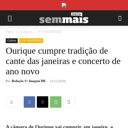
Início
Cultura
// S+ ALENTEJO
Cultura
// S+ ALENTEJO
Ourique cumpre tradição de
cante das janeiras e concerto de
ano novo
Por
Redação S+ Imagem DR
-
31/12/2020
A câmara de Ourique vai cumprir, em janeiro, a