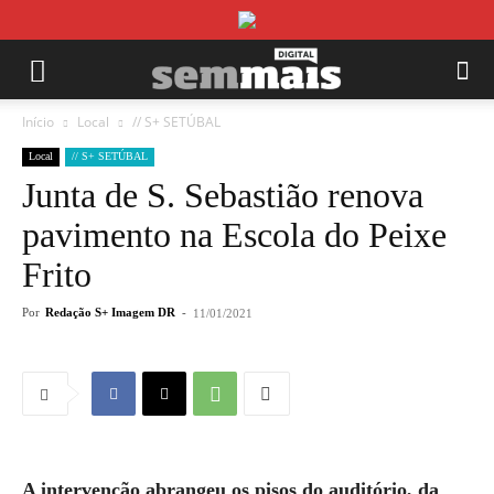
Início
Local
// S+ SETÚBAL
Local
// S+ SETÚBAL
Junta de S. Sebastião renova
pavimento na Escola do Peixe
Frito
Por
Redação S+ Imagem DR
-
11/01/2021
A intervenção abrangeu os pisos do auditório, da