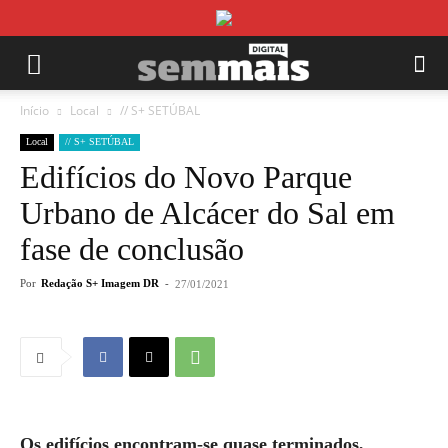
Início
Local
// S+ SETÚBAL
Local
// S+ SETÚBAL
Edifícios do Novo Parque
Urbano de Alcácer do Sal em
fase de conclusão
Por
Redação S+ Imagem DR
-
27/01/2021
Os edifícios encontram-se quase terminados,