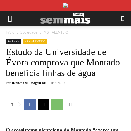
Início
Sociedade
// S+ ALENTEJO
Sociedade
// S+ ALENTEJO
Estudo da Universidade de
Évora comprova que Montado
beneficia linhas de água
Por
Redação S+ Imagem DR
-
09/02/2021
O ecossistema alentejano do Montado “exerce um