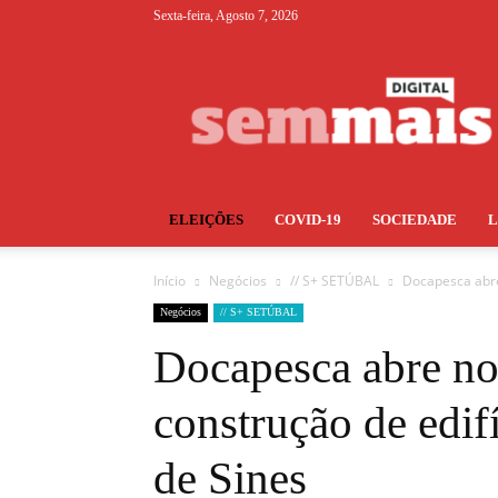
Sexta-feira, Agosto 7, 2026
S+
ELEIÇÕES
COVID-19
SOCIEDADE
Início
Negócios
// S+ SETÚBAL
Docapesca abre 
Negócios
// S+ SETÚBAL
Docapesca abre no
construção de edif
de Sines