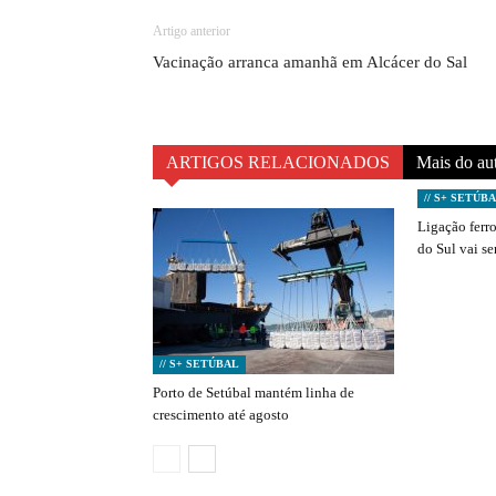
Artigo anterior
Vacinação arranca amanhã em Alcácer do Sal
ARTIGOS RELACIONADOS
Mais do au
// S+ SETÚB
Ligação ferro
do Sul vai s
// S+ SETÚBAL
Porto de Setúbal mantém linha de
crescimento até agosto