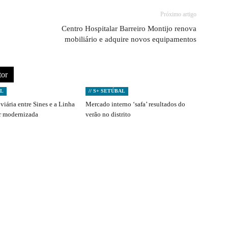
Próximo artigo
Centro Hospitalar Barreiro Montijo renova
mobiliário e adquire novos equipamentos
tor
AL
// S+ SETÚBAL
viária entre Sines e a Linha
Mercado interno ‘safa’ resultados do
er modernizada
verão no distrito