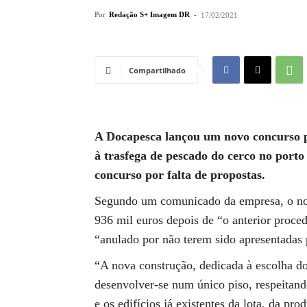
Por
Redação S+ Imagem DR
-
17/02/2021
Compartilhado
A Docapesca lançou um novo concurso pú
à trasfega de pescado do cerco no porto
concurso por falta de propostas.
Segundo um comunicado da empresa, o no
936 mil euros depois de “o anterior proced
“anulado por não terem sido apresentadas 
“A nova construção, dedicada à escolha do
desenvolver-se num único piso, respeitand
e os edifícios já existentes da lota, da pr