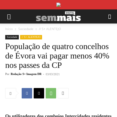
Início
Sociedade
// S+ ALENTEJO
Sociedade
// S+ ALENTEJO
População de quatro concelhos
de Évora vai pagar menos 40%
nos passes da CP
Por
Redação S+ Imagem DR
-
03/03/2021
Os utilizadores dos comboios Intercidades residentes