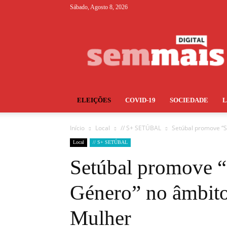
Sábado, Agosto 8, 2026
S+
ELEIÇÕES
COVID-19
SOCIEDADE
Início
Local
// S+ SETÚBAL
Setúbal promove “
Local
// S+ SETÚBAL
Setúbal promove “
Género” no âmbit
Mulher