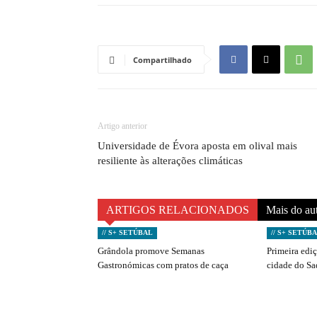
Compartilhado
Artigo anterior
Universidade de Évora aposta em olival mais
resiliente às alterações climáticas
ARTIGOS RELACIONADOS
Mais do au
// S+ SETÚBAL
// S+ SETÚB
Grândola promove Semanas
Primeira edi
Gastronómicas com pratos de caça
cidade do S