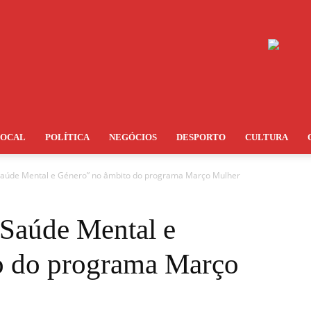
LOCAL
POLÍTICA
NEGÓCIOS
DESPORTO
CULTURA
Saúde Mental e Género” no âmbito do programa Março Mulher
Saúde Mental e
o do programa Março