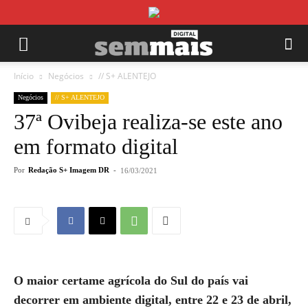
Início
Negócios
// S+ ALENTEJO
Negócios
// S+ ALENTEJO
37ª Ovibeja realiza-se este ano
em formato digital
Por
Redação S+ Imagem DR
-
16/03/2021
O maior certame agrícola do Sul do país vai
decorrer em ambiente digital, entre 22 e 23 de abril,