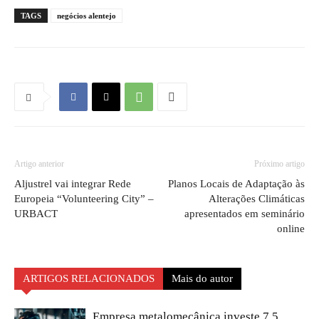
TAGS
negócios alentejo
Artigo anterior
Próximo artigo
Aljustrel vai integrar Rede
Planos Locais de Adaptação às
Europeia “Volunteering City” –
Alterações Climáticas
URBACT
apresentados em seminário
online
ARTIGOS RELACIONADOS
Mais do autor
Empresa metalomecânica investe 7,5