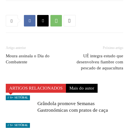
Artigo anterior
Próximo artigo
Moura assinala o Dia do
UÉ integra estudo que
Combatente
desenvolveu fiambre com
pescado de aquacultura
ARTIGOS RELACIONADOS
Mais do autor
// S+ SETÚBAL
Grândola promove Semanas
Gastronómicas com pratos de caça
// S+ SETÚBAL