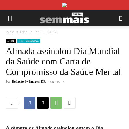
Início
Local
// S+ SETÚBAL
Local
// S+ SETÚBAL
Almada assinalou Dia Mundial
da Saúde com Carta de
Compromisso da Saúde Mental
Por
Redação S+ Imagem DR
-
08/04/2021
A câmara de Almada assinalou ontem o Dia