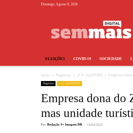
Domingo, Agosto 9, 2026
S+
ELEIÇÕES
COVID-19
SOCIEDADE
Início
Negócios
// S+ ALENTEJO
Empresa dona d
Negócios
// S+ ALENTEJO
Empresa dona do Z
mas unidade turísti
Por
Redação S+ Imagem DR
-
14/04/2021