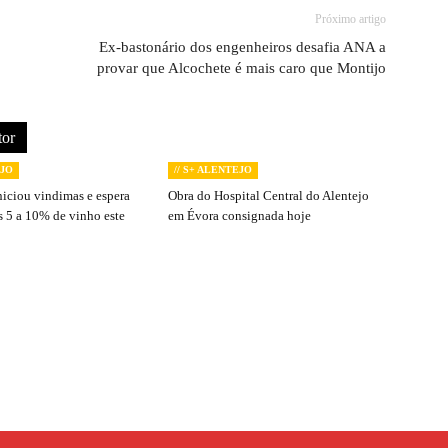
Próximo artigo
Ex-bastonário dos engenheiros desafia ANA a
provar que Alcochete é mais caro que Montijo
tor
EJO
// S+ ALENTEJO
niciou vindimas e espera
Obra do Hospital Central do Alentejo
s 5 a 10% de vinho este
em Évora consignada hoje