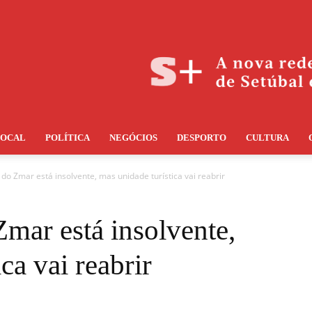
LOCAL
POLÍTICA
NEGÓCIOS
DESPORTO
CULTURA
o Zmar está insolvente, mas unidade turística vai reabrir
mar está insolvente,
ca vai reabrir