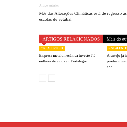
Artigo anterior
Mês das Alterações Climáticas está de regresso às
escolas de Setúbal
ARTIGOS RELACIONADOS
Mais do au
// S+ ALENTEJO
// S+ ALENT
Empresa metalomecânica investe 7,5
Alentejo já i
milhões de euros em Portalegre
produzir mai
ano