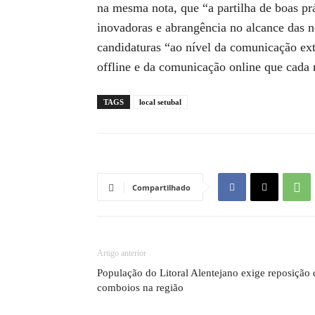
na mesma nota, que “a partilha de boas pr
inovadoras e abrangência no alcance das no
candidaturas “ao nível da comunicação ex
offline e da comunicação online que cada 
TAGS
local setubal
Compartilhado
Artigo anterior
População do Litoral Alentejano exige reposição 
comboios na região