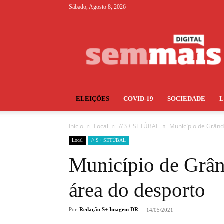
Sábado, Agosto 8, 2026
S+
ELEIÇÕES
COVID-19
SOCIEDADE
Início
Local
// S+ SETÚBAL
Município de Grând
Local
// S+ SETÚBAL
Município de Grân
área do desporto
Por
Redação S+ Imagem DR
-
14/05/2021