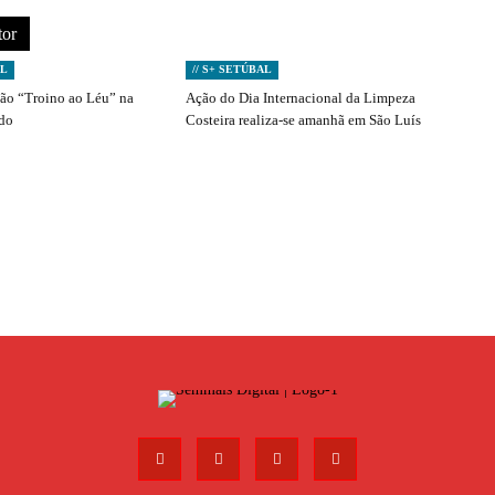
tor
AL
// S+ SETÚBAL
ção “Troino ao Léu” na
Ação do Dia Internacional da Limpeza
ado
Costeira realiza-se amanhã em São Luís