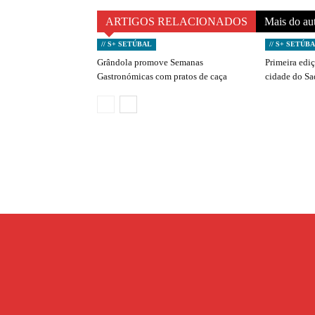
ARTIGOS RELACIONADOS
Mais do au
// S+ SETÚBAL
// S+ SETÚB
Grândola promove Semanas
Primeira edi
Gastronómicas com pratos de caça
cidade do S