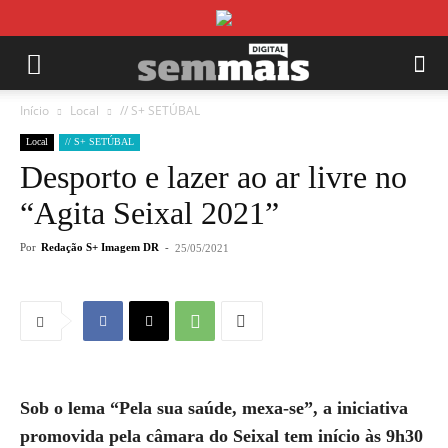
Início
Local
// S+ SETÚBAL
Local
// S+ SETÚBAL
Desporto e lazer ao ar livre no
“Agita Seixal 2021”
Por
Redação S+ Imagem DR
-
25/05/2021
Sob o lema “Pela sua saúde, mexa-se”, a iniciativa
promovida pela câmara do Seixal tem início às 9h30