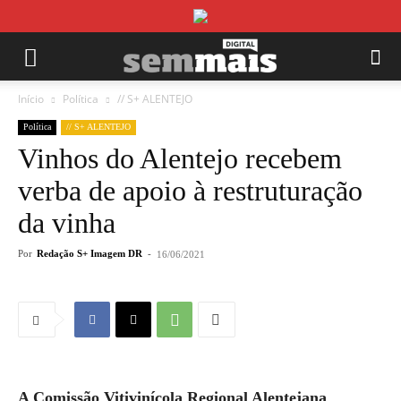
Início
Política
// S+ ALENTEJO
Política
// S+ ALENTEJO
Vinhos do Alentejo recebem
verba de apoio à restruturação
da vinha
Por
Redação S+ Imagem DR
-
16/06/2021
A Comissão Vitivinícola Regional Alentejana