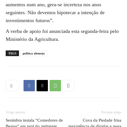
aumentos num ano, gera-se incerteza nos anos
seguintes. Não devemos hipotecar a intenção de
investimentos futuros”.
A verba de apoio foi anunciada esta segunda-feira pelo
Ministério da Agricultura.
TAGS
política alentejo
Artigo anterior
Próximo artigo
Sesimbra instala “Comedores de
Cova da Piedade frisa
Beatas” em prol do ambiente
inexistência de dívidas e nega