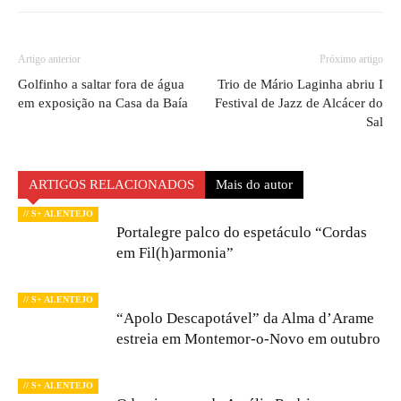
Artigo anterior
Próximo artigo
Golfinho a saltar fora de água
Trio de Mário Laginha abriu I
em exposição na Casa da Baía
Festival de Jazz de Alcácer do
Sal
ARTIGOS RELACIONADOS
Mais do autor
// S+ ALENTEJO
Portalegre palco do espetáculo “Cordas
em Fil(h)armonia”
// S+ ALENTEJO
“Apolo Descapotável” da Alma d’Arame
estreia em Montemor-o-Novo em outubro
// S+ ALENTEJO