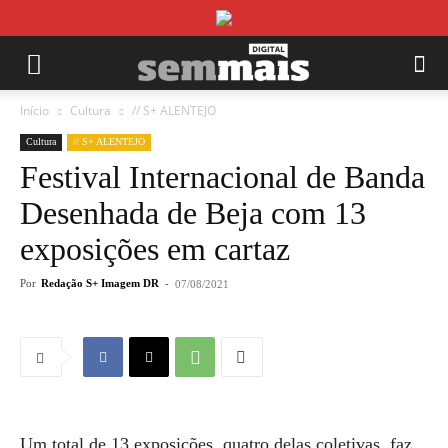
Início
Cultura
// S+ ALENTEJO
Cultura
// S+ ALENTEJO
Festival Internacional de Banda
Desenhada de Beja com 13
exposições em cartaz
Por
Redação S+ Imagem DR
-
07/08/2021
Um total de 13 exposições, quatro delas coletivas, faz