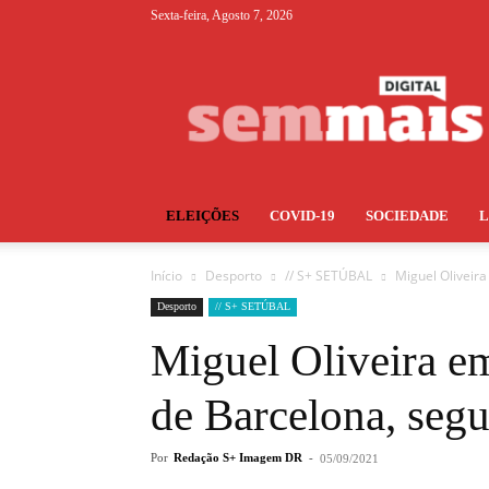
Sexta-feira, Agosto 7, 2026
S+
ELEIÇÕES
COVID-19
SOCIEDADE
Início
Desporto
// S+ SETÚBAL
Miguel Oliveir
Desporto
// S+ SETÚBAL
Miguel Oliveira e
de Barcelona, segu
Por
Redação S+ Imagem DR
-
05/09/2021