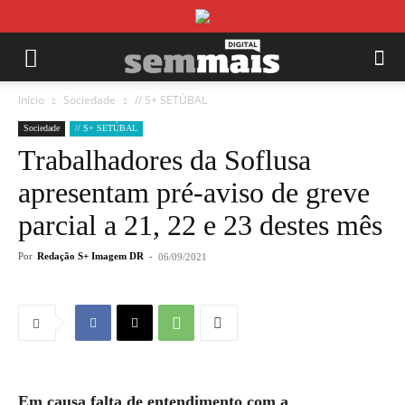
Início
Sociedade
// S+ SETÚBAL
Sociedade
// S+ SETÚBAL
Trabalhadores da Soflusa
apresentam pré-aviso de greve
parcial a 21, 22 e 23 destes mês
Por
Redação S+ Imagem DR
-
06/09/2021
Em causa falta de entendimento com a