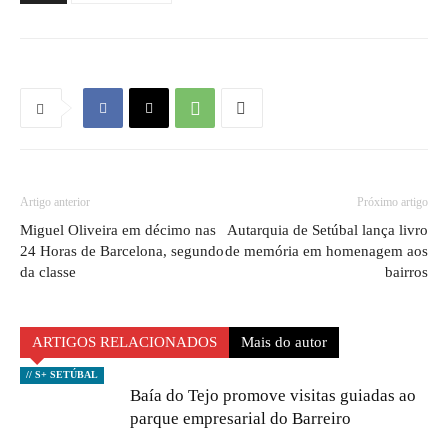
Artigo anterior
Próximo artigo
Miguel Oliveira em décimo nas
Autarquia de Setúbal lança livro
24 Horas de Barcelona, segundo
de memória em homenagem aos
da classe
bairros
ARTIGOS RELACIONADOS
Mais do autor
// S+ SETÚBAL
Baía do Tejo promove visitas guiadas ao
parque empresarial do Barreiro