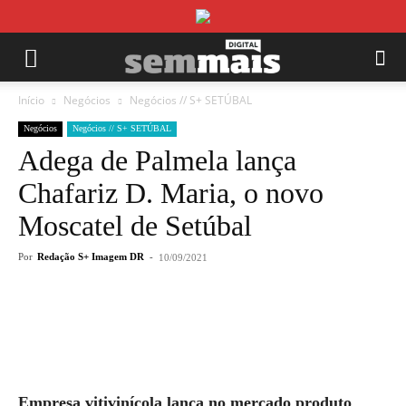
Início
Negócios
Negócios // S+ SETÚBAL
Negócios
Negócios // S+ SETÚBAL
Adega de Palmela lança
Chafariz D. Maria, o novo
Moscatel de Setúbal
Por
Redação S+ Imagem DR
-
10/09/2021
Empresa vitivinícola lança no mercado produto