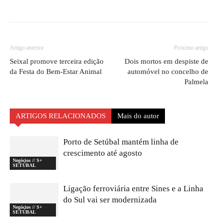
Artigo anterior
Próximo artigo
Seixal promove terceira edição
Dois mortos em despiste de
da Festa do Bem-Estar Animal
automóvel no concelho de
Palmela
ARTIGOS RELACIONADOS
Mais do autor
Porto de Setúbal mantém linha de
crescimento até agosto
Negócios // S+
SETÚBAL
Ligação ferroviária entre Sines e a Linha
do Sul vai ser modernizada
Negócios // S+
SETÚBAL