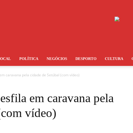
LOCAL
POLÍTICA
NEGÓCIOS
DESPORTO
CULTURA
em caravana pela cidade de Setúbal (com vídeo)
esfila em caravana pela
 (com vídeo)