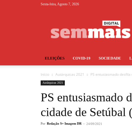
Sexta-feira, Agosto 7, 2026
S+
ELEIÇÕES
COVID-19
SOCIEDADE
Início
Autárquicas 2021
PS entusiasmado desfila 
Autárquicas 2021
PS entusiasmado d
cidade de Setúbal
Por
Redação S+ Imagem DR
-
24/09/2021