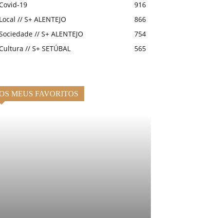
Covid-19
916
Local // S+ ALENTEJO
866
Sociedade // S+ ALENTEJO
754
Cultura // S+ SETÚBAL
565
OS MEUS FAVORITOS