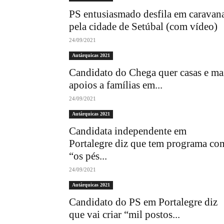
PS entusiasmado desfila em caravan
pela cidade de Setúbal (com vídeo)
24/09/2021
Autárquicas 2021
Candidato do Chega quer casas e ma
apoios a famílias em...
24/09/2021
Autárquicas 2021
Candidata independente em
Portalegre diz que tem programa co
“os pés...
24/09/2021
Autárquicas 2021
Candidato do PS em Portalegre diz
que vai criar “mil postos...