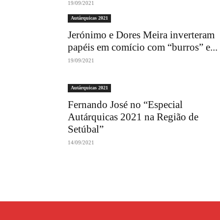
19/09/2021
Autárquicas 2021
Jerónimo e Dores Meira inverteram
papéis em comício com “burros” e...
19/09/2021
Autárquicas 2021
Fernando José no “Especial
Autárquicas 2021 na Região de
Setúbal”
14/09/2021