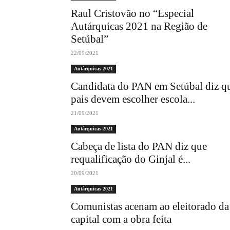
Raul Cristovão no “Especial
Autárquicas 2021 na Região de
Setúbal”
22/09/2021
Autárquicas 2021
Candidata do PAN em Setúbal diz q
pais devem escolher escola...
21/09/2021
Autárquicas 2021
Cabeça de lista do PAN diz que
requalificação do Ginjal é...
20/09/2021
Autárquicas 2021
Comunistas acenam ao eleitorado da
capital com a obra feita