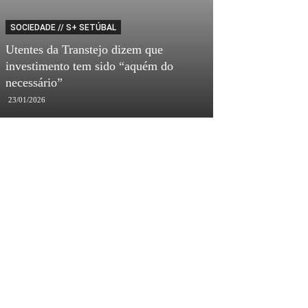
SOCIEDADE // S+ SETÚBAL
CULTURA // S+ SE
Utentes da Transtejo dizem que
investimento tem sido “aquém do
“Entre Olhares
necessário”
Português” no o
23/01/2026
06/07/2021