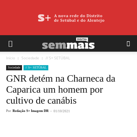
Início
Sociedade
// S+ SETÚBAL
Sociedade
// S+ SETÚBAL
GNR detém na Charneca da
Caparica um homem por
cultivo de canábis
Por
Redação S+ Imagem DR
-
01/10/2021