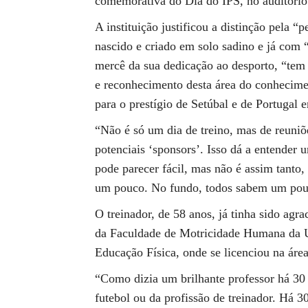
comemorativa do Dia do IPS, no auditório 
A instituição justificou a distinção pela 
nascido e criado em solo sadino e já com “
mercê da sua dedicação ao desporto, “tem 
e reconhecimento desta área do conhecimen
para o prestígio de Setúbal e de Portugal
“Não é só um dia de treino, mas de reuniõ
potenciais ‘sponsors’. Isso dá a entender
pode parecer fácil, mas não é assim tanto
um pouco. No fundo, todos sabem um pouc
O treinador, de 58 anos, já tinha sido ag
da Faculdade de Motricidade Humana da Un
Educação Física, onde se licenciou na áre
“Como dizia um brilhante professor há 30
futebol ou da profissão de treinador. Há 30