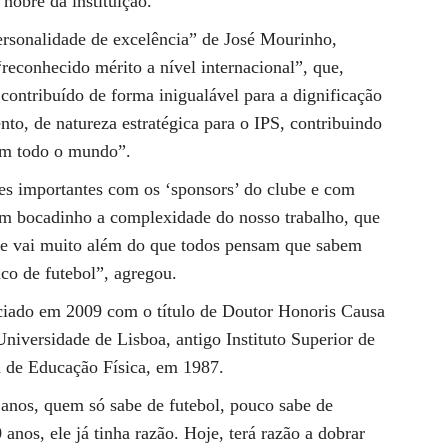
nobre da instituição.
“personalidade de excelência” de José Mourinho,
reconhecido mérito a nível internacional”, que,
contribuído de forma inigualável para a dignificação
to, de natureza estratégica para o IPS, contribuindo
 em todo o mundo”.
es importantes com os ‘sponsors’ do clube e com
 um bocadinho a complexidade do nosso trabalho, que
, e vai muito além do que todos pensam que sabem
o de futebol”, agregou.
raciado em 2009 com o título de Doutor Honoris Causa
iversidade de Lisboa, antigo Instituto Superior de
a de Educação Física, em 1987.
 anos, quem só sabe de futebol, pouco sabe de
 anos, ele já tinha razão. Hoje, terá razão a dobrar