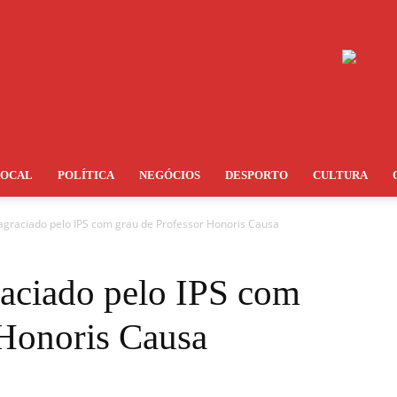
LOCAL
POLÍTICA
NEGÓCIOS
DESPORTO
CULTURA
agraciado pelo IPS com grau de Professor Honoris Causa
aciado pelo IPS com
 Honoris Causa