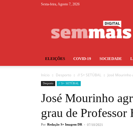
Sexta-feira, Agosto 7, 2026
S+
ELEIÇÕES
COVID-19
SOCIEDADE
Início
Desporto
// S+ SETÚBAL
José Mourinho 
Desporto
// S+ SETÚBAL
José Mourinho agr
grau de Professor
Por
Redação S+ Imagem DR
-
07/10/2021