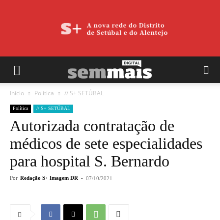
Início
Política
// S+ SETÚBAL
Política
// S+ SETÚBAL
Autorizada contratação de
médicos de sete especialidades
para hospital S. Bernardo
Por
Redação S+ Imagem DR
-
07/10/2021