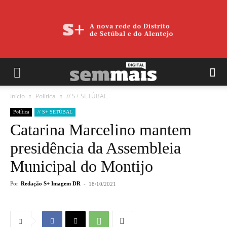
Início
Política
// S+ SETÚBAL
Política
// S+ SETÚBAL
Catarina Marcelino mantem
presidência da Assembleia
Municipal do Montijo
Por
Redação S+ Imagem DR
-
18/10/2021