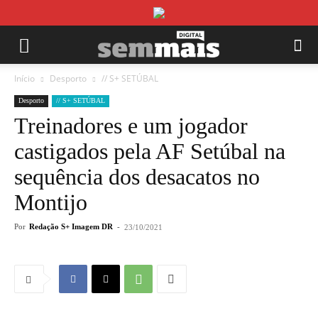
Início
Desporto
// S+ SETÚBAL
Desporto
// S+ SETÚBAL
Treinadores e um jogador
castigados pela AF Setúbal na
sequência dos desacatos no
Montijo
Por
Redação S+ Imagem DR
-
23/10/2021