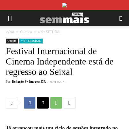
Início
Cultura
// S+ SETÚBAL
Cultura
// S+ SETÚBAL
Festival Internacional de
Cinema Independente está de
regresso ao Seixal
Por
Redação S+ Imagem DR
-
07/11/2021
Já arrancou mais um ciclo de sessões integrado no