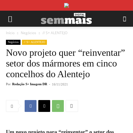
Início
Negócios
// S+ ALENTEJO
Negócios
// S+ ALENTEJO
Novo projeto quer “reinventar”
setor dos mármores em cinco
concelhos do Alentejo
Por
Redação S+ Imagem DR
-
16/11/2021
Um novo projeto para “reinventar” o setor dos