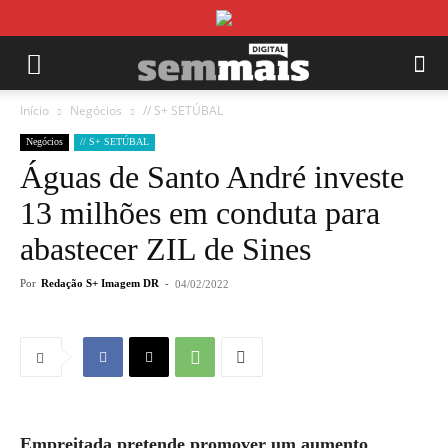
Início
Negócios
// S+ SETÚBAL
Negócios
// S+ SETÚBAL
Águas de Santo André investe
13 milhões em conduta para
abastecer ZIL de Sines
Por
Redação S+ Imagem DR
-
04/02/2022
Empreitada pretende promover um aumento