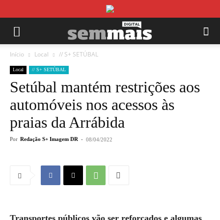
Início
Local
// S+ SETÚBAL
Local
// S+ SETÚBAL
Setúbal mantém restrições aos
automóveis nos acessos às
praias da Arrábida
Por
Redação S+ Imagem DR
-
08/04/2022
Transportes públicos vão ser reforçados e algumas