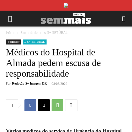
Início
Sociedade
// S+ SETÚBAL
Sociedade
// S+ SETÚBAL
Médicos do Hospital de
Almada pedem escusa de
responsabilidade
Por
Redação S+ Imagem DR
-
08/06/2022
Vários médicos do serviço de Urgência do Hospital