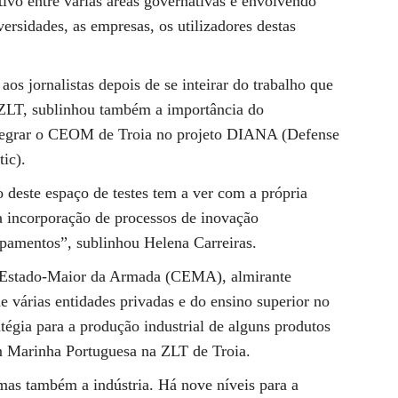
tivo entre várias áreas governativas e envolvendo
ersidades, as empresas, os utilizadores destas
aos jornalistas depois de se inteirar do trabalho que
 ZLT, sublinhou também a importância do
tegrar o CEOM de Troia no projeto DIANA (Defense
tic).
 deste espaço de testes tem a ver com a própria
a incorporação de processos de inovação
ipamentos”, sublinhou Helena Carreiras.
do Estado-Maior da Armada (CEMA), almirante
e várias entidades privadas e do ensino superior no
atégia para a produção industrial de alguns produtos
m Marinha Portuguesa na ZLT de Troia.
mas também a indústria. Há nove níveis para a