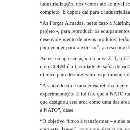
industrialização, nós vamos até ao nível se
completo. E depois daí para a industrializa
“As Forças Armadas, neste caso a Marinha,
projeto -, para reproduzir os equipamento
desenvolvimento de novos produtos] terão
para vender para o exterior”, acrescentou
Antes, na apresentação da nova ZLT, o 
e do COEM é a facilidade de saída do rio
oferece para desenvolver e experimentar d
“A saída do rio é uma coisa relativament
experimentação. E foi isto que a NATO ta
que designou esta área como uma das área
a NATO”, disse.
“O objetivo futuro é transformar – e nós 
com este `layout´, com uma pista curta, p