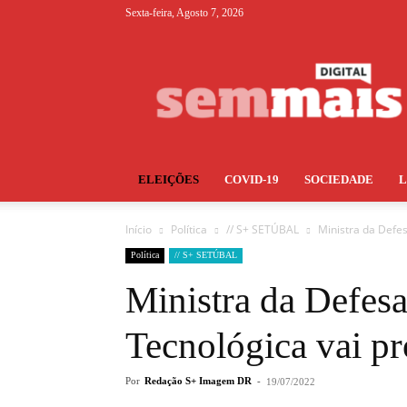
Sexta-feira, Agosto 7, 2026
S+
ELEIÇÕES
COVID-19
SOCIEDADE
Início
Política
// S+ SETÚBAL
Ministra da Defe
Política
// S+ SETÚBAL
Ministra da Defesa
Tecnológica vai 
Por
Redação S+ Imagem DR
-
19/07/2022