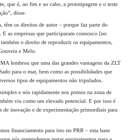
te, que é, ao fim e ao cabo, a prototipagem e o teste
ção”, disse.
 têm os direitos de autor – porque faz parte do
s. E as empresas que participaram connosco [no
 também o direito de reproduzir os equipamentos,
 Gouveia e Melo.
CEMA lembrou que uma das grandes vantagens da ZLT
 Sado para o mar, bem como as possibilidades que
iversos tipos de equipamentos não tripulados.
e simples e nós rapidamente nos pomos na zona de
mbém viu como um elevado potencial. E por isso é
s de inovação e de experimentação primordiais para
temos financiamento para isto no PRR – esta base
orque nós pretendemos testar equipamentos para a