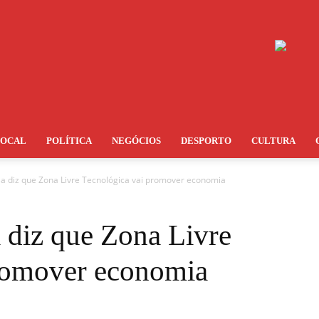
LOCAL
POLÍTICA
NEGÓCIOS
DESPORTO
CULTURA
sa diz que Zona Livre Tecnológica vai promover economia
 diz que Zona Livre
promover economia