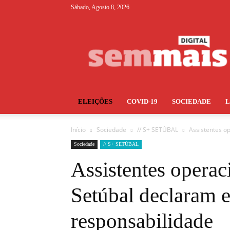
Sábado, Agosto 8, 2026
S+
ELEIÇÕES
COVID-19
SOCIEDADE
Início
Sociedade
// S+ SETÚBAL
Assistentes o
Sociedade
// S+ SETÚBAL
Assistentes operac
Setúbal declaram 
responsabilidade