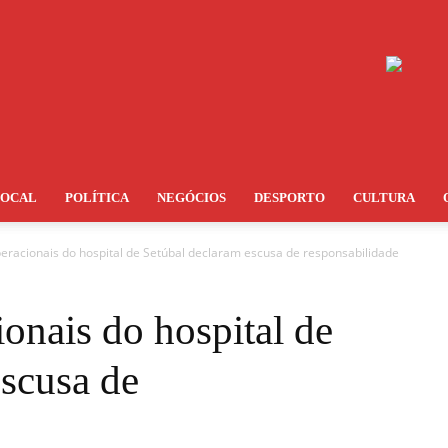
LOCAL
POLÍTICA
NEGÓCIOS
DESPORTO
CULTURA
peracionais do hospital de Setúbal declaram escusa de responsabilidade
ionais do hospital de
escusa de