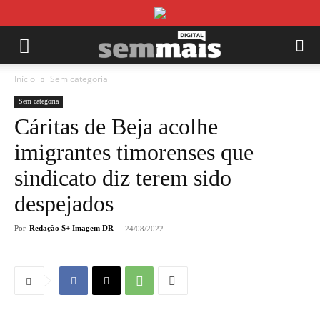
Início
Sem categoria
Sem categoria
Cáritas de Beja acolhe
imigrantes timorenses que
sindicato diz terem sido
despejados
Por
Redação S+ Imagem DR
-
24/08/2022