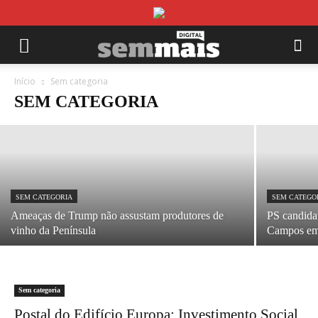
SEM CATEGORIA
Normalizar a exceção não é caminho
Início
Sem categoria
SEM CATEGORIA
02/03/2026
SEM CATEGORIA
SEM CATEGO
Ameaças de Trump não assustam produtores de
PS candida
vinho da Península
Campos em 
Sem categoria
Postal do Edifício Europa: Investimento Social