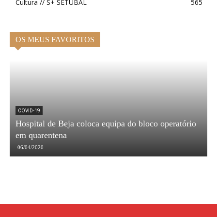
Cultura // S+ SETÚBAL
565
OS MEUS FAVORITOS
COVID-19
Hospital de Beja coloca equipa do bloco operatório
em quarentena
S
06/04/2020