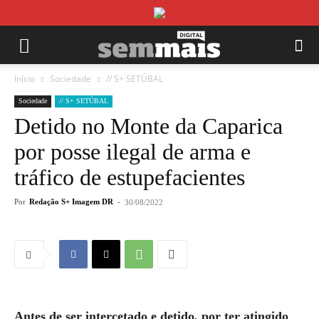
Início
Sociedade
// S+ SETÚBAL
Sociedade
// S+ SETÚBAL
Detido no Monte da Caparica
por posse ilegal de arma e
tráfico de estupefacientes
Por
Redação S+ Imagem DR
-
30/08/2022
Antes de ser intercetado e detido, por ter atingido