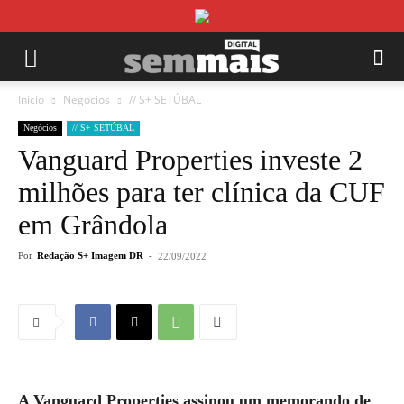
Início
Negócios
// S+ SETÚBAL
Negócios
// S+ SETÚBAL
Vanguard Properties investe 2
milhões para ter clínica da CUF
em Grândola
Por
Redação S+ Imagem DR
-
22/09/2022
A Vanguard Properties assinou um memorando de