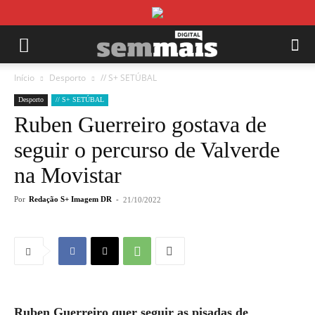
Início
Desporto
// S+ SETÚBAL
Desporto
// S+ SETÚBAL
Ruben Guerreiro gostava de
seguir o percurso de Valverde
na Movistar
Por
Redação S+ Imagem DR
-
21/10/2022
Ruben Guerreiro quer seguir as pisadas de