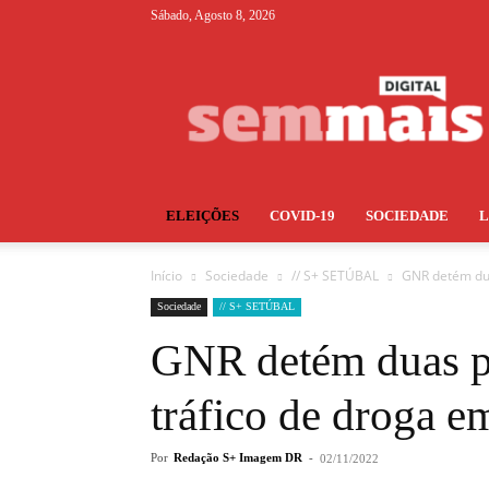
Sábado, Agosto 8, 2026
S+
ELEIÇÕES
COVID-19
SOCIEDADE
Início
Sociedade
// S+ SETÚBAL
GNR detém dua
Sociedade
// S+ SETÚBAL
GNR detém duas pe
tráfico de droga 
Por
Redação S+ Imagem DR
-
02/11/2022