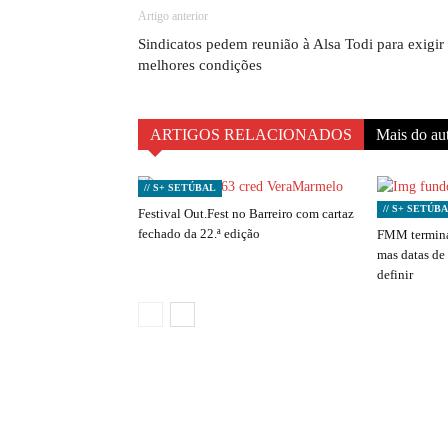
Artigo anterior
Sindicatos pedem reunião à Alsa Todi para exigir
melhores condições
ARTIGOS RELACIONADOS
Mais do au
// S+ SETÚBAL
// S+ SETÚB
Festival Out.Fest no Barreiro com cartaz
fechado da 22.ª edição
FMM termina
mas datas de
definir