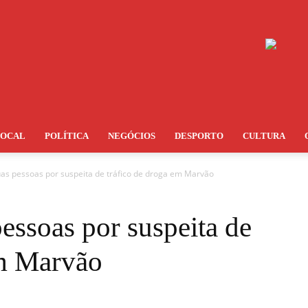
LOCAL
POLÍTICA
NEGÓCIOS
DESPORTO
CULTURA
s pessoas por suspeita de tráfico de droga em Marvão
ssoas por suspeita de
em Marvão