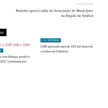
Próximo artigo
Barreiro aprova saída da Associação de Municípios
da Região de Setúbal
tor
// S+ SETÚBAL
GNR apreende mais de 183 mil doses de
AL
cocaína em Grândola
 com balanço positivo
 2027 continuam por