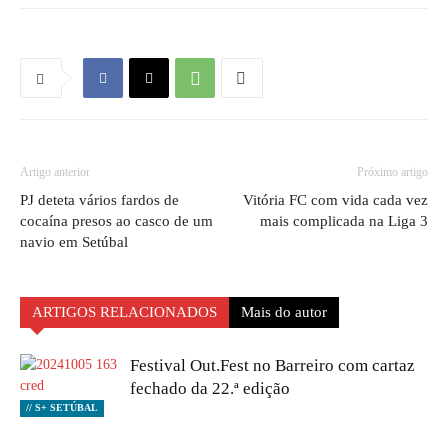
Artigo anterior
Próximo artigo
PJ deteta vários fardos de
Vitória FC com vida cada vez
cocaína presos ao casco de um
mais complicada na Liga 3
navio em Setúbal
ARTIGOS RELACIONADOS
Mais do autor
Festival Out.Fest no Barreiro com cartaz
fechado da 22.ª edição
// S+ SETÚBAL