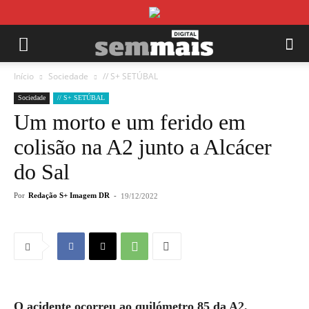
Início
Sociedade
// S+ SETÚBAL
Sociedade
// S+ SETÚBAL
Um morto e um ferido em
colisão na A2 junto a Alcácer
do Sal
Por
Redação S+ Imagem DR
-
19/12/2022
O acidente ocorreu ao quilómetro 85 da A2.