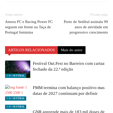
Artigo anterior
Próximo artigo
Amora FC e Racing Power FC
Porto de Setúbal assinala 99
seguem em frente na Taça de
anos de atividade em
Portugal feminina
progressivo crescimento
ARTIGOS RELACIONADOS
Mais do autor
Festival Out.Fest no Barreiro com cartaz
fechado da 22.ª edição
// S+ SETÚBAL
FMM termina com balanço positivo mas
datas de 2027 continuam por definir
// S+ SETÚBAL
// S+ SETÚBAL
GNR apreende mais de 183 mil doses de