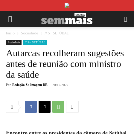
Início
Sociedade
// S+ SETÚBAL
Sociedade
// S+ SETÚBAL
Autarcas recolheram sugestões
antes de reunião com ministro
da saúde
Por
Redação S+ Imagem DR
-
20/12/2022
Encontro entre os presidentes da câmara de Setúbal,