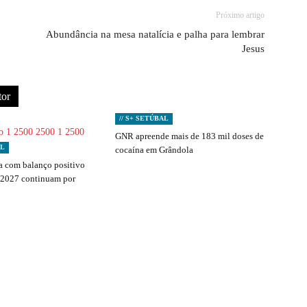
Próximo artigo
Abundância na mesa natalícia e palha para lembrar
Jesus
tor
// S+ SETÚBAL
GNR apreende mais de 183 mil doses de
AL
cocaína em Grândola
 com balanço positivo
 2027 continuam por