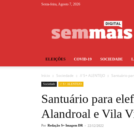
Sexta-feira, Agosto 7, 2026
S+
ELEIÇÕES
COVID-19
SOCIEDADE
Início
Sociedade
// S+ ALENTEJO
Santuário par
Sociedade
// S+ ALENTEJO
Santuário para ele
Alandroal e Vila V
Por
Redação S+ Imagem DR
-
22/12/2022