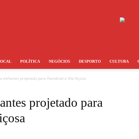
LOCAL
POLÍTICA
NEGÓCIOS
DESPORTO
CULTURA
a elefantes projetado para Alandroal e Vila Viçosa
fantes projetado para
içosa