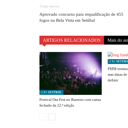
Artigo anterior
Aprovado concurso para requalificação de 455
fogos na Bela Vista em Setúbal
ARTIGOS RELACIONADOS
Mais do au
// S+ SETÚB
FMM termina
mas datas de
definir
// S+ SETÚBAL
Festival Out.Fest no Barreiro com cartaz
fechado da 22.ª edição