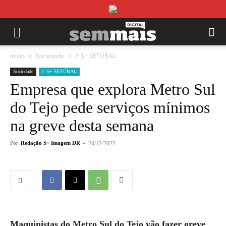
Início
Sociedade
// S+ SETÚBAL
Sociedade
// S+ SETÚBAL
Empresa que explora Metro Sul
do Tejo pede serviços mínimos
na greve desta semana
Por
Redação S+ Imagem DR
-
28/12/2022
Maquinistas do Metro Sul do Tejo vão fazer greve