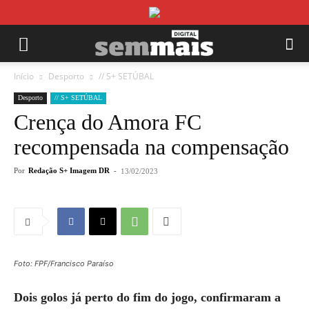
Início
Desporto
// S+ SETÚBAL
Desporto
// S+ SETÚBAL
Crença do Amora FC
recompensada na compensação
Por
Redação S+ Imagem DR
-
13/02/2023
Foto: FPF/Francisco Paraíso
Dois golos já perto do fim do jogo, confirmaram a