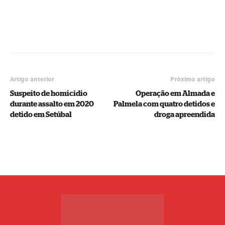
Artigo anterior
Próximo artigo
Suspeito de homicídio
Operação em Almada e
durante assalto em 2020
Palmela com quatro detidos e
detido em Setúbal
droga apreendida