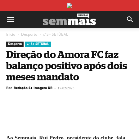
Início
Desporto
// S+ SETÚBAL
Desporto
// S+ SETÚBAL
Direção do Amora FC faz
balanço positivo após dois
meses mandato
Por
Redação S+ Imagem DR
-
17/02/2023
Ao Semmais, Rui Pedro, presidente do clube, fala