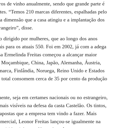
ros de vinho anualmente, sendo que grande parte é
ntes. “Temos 210 marcas diferentes, espalhadas pelo
a a dimensão que a casa atingiu e a implantação dos
rangeiro”, disse.
o dirigido por mulheres, que ao longo dos anos
ais para os atuais 550. Foi em 2002, já com a adega
sa Ermelinda Freitas começou a alcançar maior
, Moçambique, China, Japão, Alemanha, Áustria,
marca, Finlândia, Noruega, Reino Unido e Estados
o total consomem cerca de 35 por cento da produção
nte, seja em certames nacionais ou no estrangeiro,
ais visíveis na defesa da casta Castelão. Os tintos,
apostas que a empresa tem vindo a fazer. Mais
mercial, Leonor Freitas lançou-se igualmente na