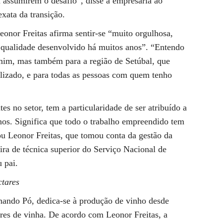
a assumirem o desafio”, disse a empresária ao
xata da transição.
eonor Freitas afirma sentir-se “muito orgulhosa,
 qualidade desenvolvido há muitos anos”. “Entendo
 mim, mas também para a região de Setúbal, que
lizado, e para todas as pessoas com quem tenho
s no setor, tem a particularidade de ser atribuído a
nos. Significa que todo o trabalho empreendido tem
u Leonor Freitas, que tomou conta da gestão da
ra de técnica superior do Serviço Nacional de
 pai.
ctares
nando Pó, dedica-se à produção de vinho desde
res de vinha. De acordo com Leonor Freitas, a