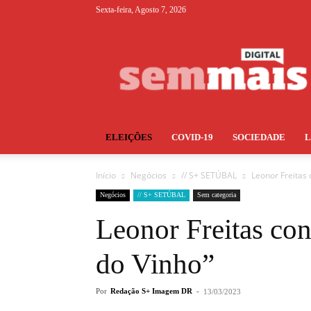
Sexta-feira, Agosto 7, 2026
S+
ELEIÇÕES
COVID-19
SOCIEDADE
Início
Negócios
// S+ SETÚBAL
Leonor Freitas 
Negócios
// S+ SETÚBAL
Sem categoria
Leonor Freitas con
do Vinho”
Por
Redação S+ Imagem DR
-
13/03/2023